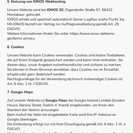
5. Nutzung von IONOS Webhosting
Unsere Website wird bei
IONOS SE
, Elgendorfer Straße 57, 56410
Montabaur, gehostet.
IONOS erhebt und speichert automatisch Server-Logfiles (siehe Punkt 3a).
Mit IONOS besteht ein Vertrag zur Auftragsverarbeitung gemäß Art. 28
DSGVO.
Weitere Informationen finden Sie unter: https://www.ionos.de/terms-
gtc/terms-privacy
6. Cookies
Unsere Website kann Cookies verwenden. Cookies sind kleine Textdateien,
die auf Ihrem Endgerät gespeichert werden und keine Viren enthalten. Sie
dienen dazu, unser Angebot nutzerfreundlicher und sicherer zu machen.
Sie können in Ihrem Browser einstellen, dass Cookies nur im Einzelfall
erlaubt oder ganz deaktiviert werden.
Rechtsgrundlage für die Verwendung technisch notwendiger Cookies ist
Art. 6 Abs. 1 lit. f DSGVO.
7. Google Maps
Auf unserer Website ist
Google Maps
der Google Ireland Limited (Gordon
House, Barrow Street, Dublin 4, Irland) eingebunden, um Ihnen den
Standort des Vereins anzuzeigen.
Beim Aufruf der Seite mit eingebetteter Karte wird Ihre IP-Adresse an
Google übertragen.
Die Einbindung erfolgt nur mit Ihrer Einwilligung gemäß Art. 6 Abs. 1 lit. a
DSGVO.